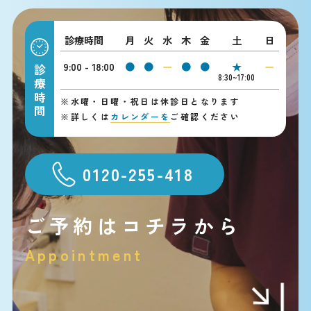
診療時間
月
火
水
木
金
土
日
9:00 - 18:00
●
●
ー
●
●
★
ー
診療時間
8:30~17:00
※
水曜・日曜・祝日は休診日となります
※
詳しくは
カレンダーを
ご確認ください
0120-255-418
ご予約はコチラから
Appointment