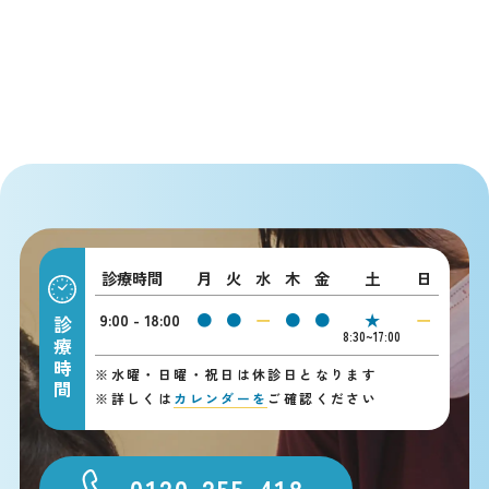
診療時間
月
火
水
木
金
土
日
9:00 - 18:00
●
●
ー
●
●
★
ー
診療時間
8:30~17:00
※
水曜・日曜・祝日は休診日となります
※
詳しくは
カレンダーを
ご確認ください
0120-255-418