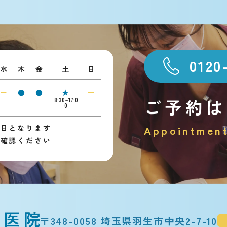
0120
水
木
金
土
日
ー
●
●
★
ー
ご予約は
8:30~17:0
0
診日となります
Appointmen
ご確認ください
〒348-0058 埼玉県羽生市中央2-7-10