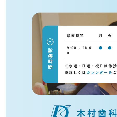
診療時間
月
火
9:00 - 18:0
●
●
診療時間
0
※
水曜・日曜・祝日は休
※
詳しくは
カレンダーを