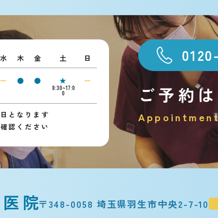
0120
水
木
金
土
日
ー
●
●
★
ー
ご予約は
8:30~17:0
0
診日となります
Appointmen
ご確認ください
〒348-0058 埼玉県羽生市中央2-7-10