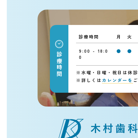
診療時間
月
火
9:00 - 18:0
●
●
診療時間
0
※
水曜・日曜・祝日は休
※
詳しくは
カレンダーを