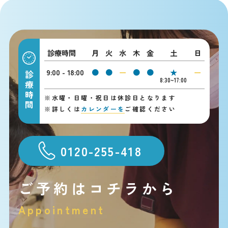
診療時間
月
火
水
木
金
土
日
9:00 - 18:00
●
●
ー
●
●
★
ー
診療時間
8:30~17:00
※
水曜・日曜・祝日は休診日となります
※
詳しくは
カレンダーを
ご確認ください
0120-255-418
ご予約はコチラから
Appointment