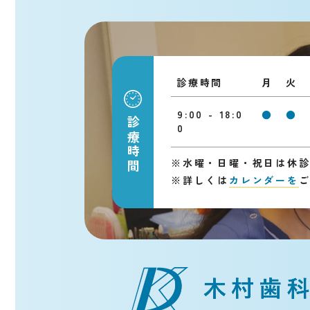
診療時間
月
火
9:00 - 18:0
●
●
診療時間
0
※
水曜・日曜・祝日は休
※
詳しくは
カレンダーを