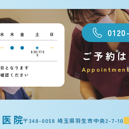
0120
水
木
金
土
日
ー
●
●
★
ー
ご予約は
8:30~17:0
0
診日となります
Appointmen
ご確認ください
〒348-0058 埼玉県羽生市中央2-7-10