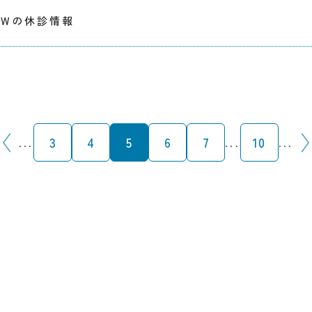
GWの休診情報
3
4
5
6
7
10
...
...
...