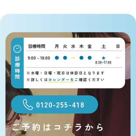
診療時間
月
火
水
木
金
土
日
9:00 - 18:00
●
●
ー
●
●
★
ー
診療時間
8:30~17:00
※
水曜・日曜・祝日は休診日となります
※
詳しくは
カレンダーを
ご確認ください
0120-255-418
ご予約はコチラから