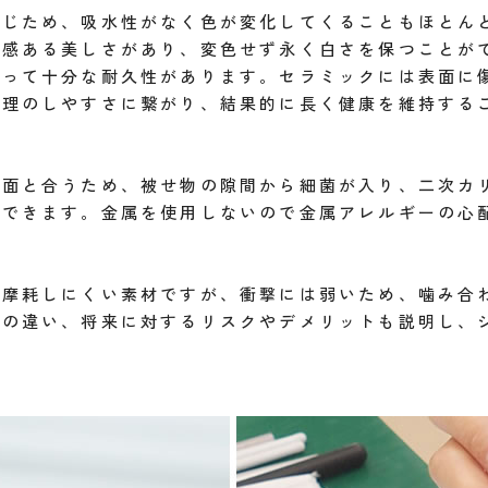
同じため、吸水性がなく色が変化してくることもほとん
明感ある美しさがあり、変色せず永く白さを保つことが
たって十分な耐久性があります。セラミックには表面に
管理のしやすさに繋がり、結果的に長く健康を維持する
の面と合うため、被せ物の隙間から細菌が入り、二次カ
ができます。金属を使用しないので金属アレルギーの心
く摩耗しにくい素材ですが、衝撃には弱いため、噛み合
徴の違い、将来に対するリスクやデメリットも説明し、