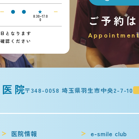
ー
●
●
★
ー
ご予約は
8:30~17:0
0
診日となります
Appointmen
ご確認ください
〒348-0058 埼玉県羽生市中央2-7-10
医院情報
e-smile club