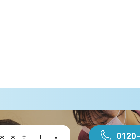
0120
水
木
金
土
日