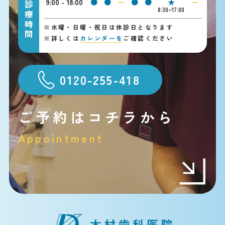
9:00 - 18:00
●
●
ー
●
●
★
ー
診療時間
8:30~17:00
※
水曜・日曜・祝日は休診日となります
※
詳しくは
カレンダーを
ご確認ください
0120-255-418
ご予約はコチラから
Appointment