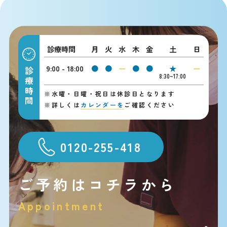
診療時間
月
火
水
木
金
土
日
9:00 - 18:00
●
●
ー
●
●
★
ー
診療時間
8:30~17:00
※
水曜・日曜・祝日は休診日となります
※
詳しくは
カレンダーを
ご確認ください
0120-255-418
ご予約はコチラから
Appointment