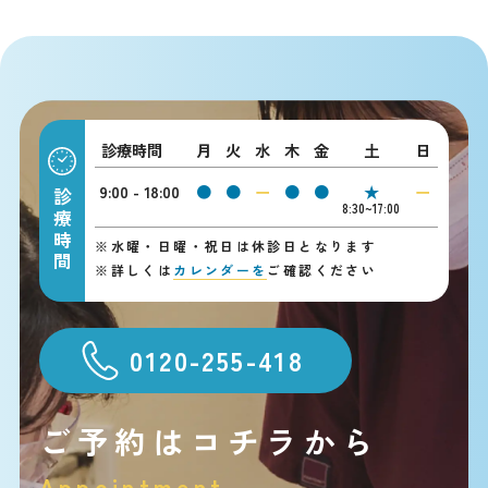
診療時間
月
火
水
木
金
土
日
9:00 - 18:00
●
●
ー
●
●
★
ー
診療時間
8:30~17:00
※
水曜・日曜・祝日は休診日となります
※
詳しくは
カレンダーを
ご確認ください
0120-255-418
ご予約はコチラから
Appointment