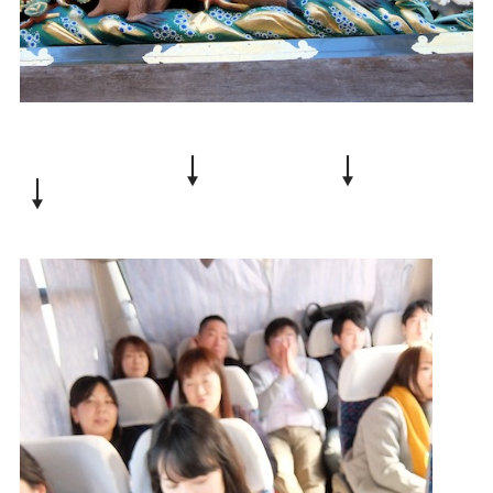
↓ ↓
↓