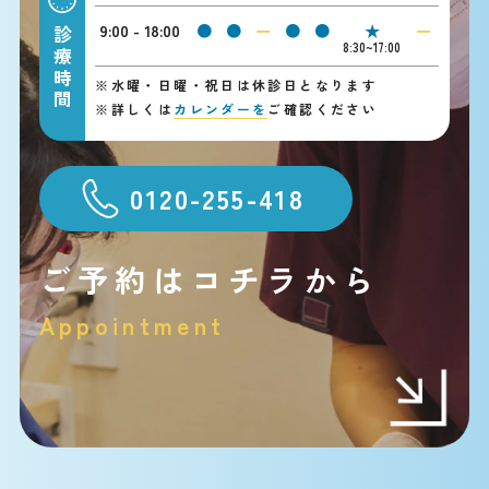
9:00 - 18:00
●
●
ー
●
●
★
ー
診療時間
8:30~17:00
※
水曜・日曜・祝日は休診日となります
※
詳しくは
カレンダーを
ご確認ください
0120-255-418
ご予約はコチラから
Appointment