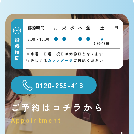
診療時間
月
火
水
木
金
土
日
9:00 - 18:00
●
●
ー
●
●
★
ー
診療時間
8:30~17:00
※
水曜・日曜・祝日は休診日となります
※
詳しくは
カレンダーを
ご確認ください
0120-255-418
ご予約はコチラから
Appointment