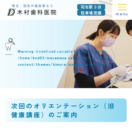
羽生駅５分
駐車場完備
menu
Warning
: Undefined variable $category_txt in
/home/bnd02/masamasa.net/public_html/wp-
content/themes/kimura/single.php
on line
28
次回のオリエンテーション（旧
健康講座）のご案内