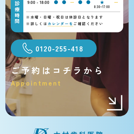
9:00 - 18:00
●
●
ー
●
●
★
ー
診療時間
8:30~17:00
※
水曜・日曜・祝日は休診日となります
※
詳しくは
カレンダーを
ご確認ください
0120-255-418
ご予約はコチラから
Appointment