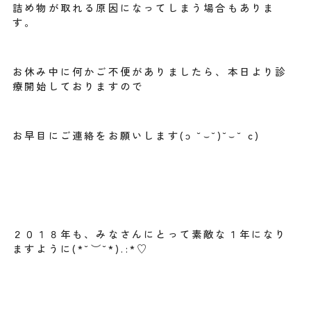
詰め物が取れる原因になってしまう場合もありま
す。
お休み中に何かご不便がありましたら、本日より診
療開始しておりますので
お早目にご連絡をお願いします(ɔ ˘⌣˘)˘⌣˘ c)
２０１８年も、みなさんにとって素敵な１年になり
ますように(*˘︶˘*).:*♡