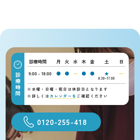
診療時間
月
火
水
木
金
土
日
9:00 - 18:00
●
●
ー
●
●
★
ー
診療時間
8:30~17:00
※
水曜・日曜・祝日は休診日となります
※
詳しくは
カレンダーを
ご確認ください
0120-255-418