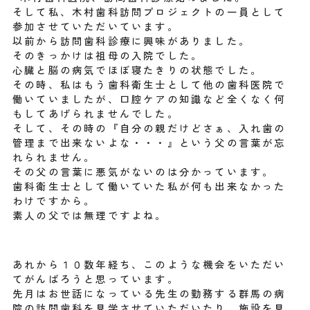
そして私、木村歯科訪問プロジェクトの一員として
参加させていただいています。
以前から訪問歯科診療に興味がありました。
そのきっかけは祖母の入院でした。
心臓と脳の病気でほぼ寝たきりの状態でした。
その時、私はもう歯科衛生士として他の歯科医院で
働いていましたが、口腔ケアの知識など全くなく何
もしてあげられませんでした。
そして、その時の『自分の親だけどさぁ、入れ歯の
管理まで出来ないよな・・・』という父の言葉が忘
れられません。
その父の言葉に悪気がないのは分かっています。
歯科衛生士として働いていた私が何も出来なかった
わけですから。
素人の父では無理ですよね。
あれから１０数年経ち、このような機会をいただい
てがんばろうと思っています。
先月はお世話になっている先生の勤務する群馬の病
院の訪問歯科を見学させていただいたり、施設を見