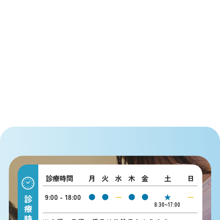
診療時間
月
火
水
木
金
土
日
9:00 - 18:00
●
●
ー
●
●
★
ー
診療時間
8:30~17:00