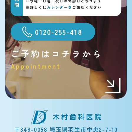
※
水曜・日曜・祝日は休診日となります
※
詳しくは
カレンダーを
ご確認ください
0120-255-418
ご予約はコチラから
Appointment
〒348-0058 埼玉県羽生市中央2-7-10