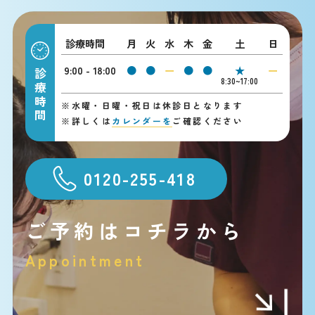
診療時間
月
火
水
木
金
土
日
9:00 - 18:00
●
●
ー
●
●
★
ー
診療時間
8:30~17:00
※
水曜・日曜・祝日は休診日となります
※
詳しくは
カレンダーを
ご確認ください
0120-255-418
ご予約はコチラから
Appointment