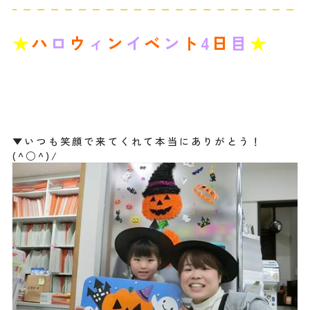
★
ハ
ロ
ウ
ィ
ン
イ
ベ
ン
ト
4
日
目
★
▼いつも笑顔で来てくれて本当にありがとう！
(^○^)/