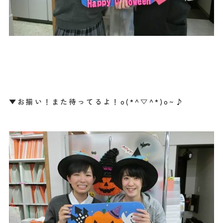
▼お揃い！また待ってるよ！o(*^▽^*)o~♪