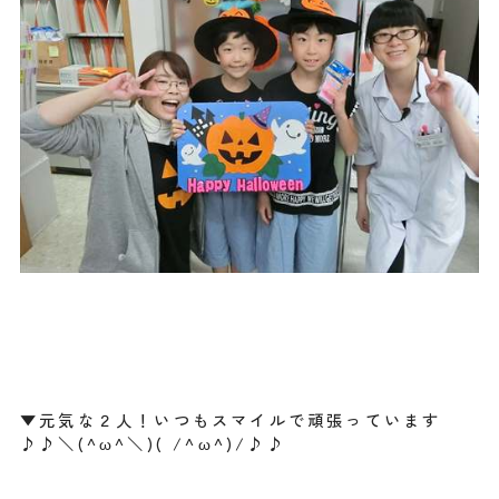
▼元気な２人！いつもスマイルで頑張っています
♪♪＼(^ω^＼)( /^ω^)/♪♪