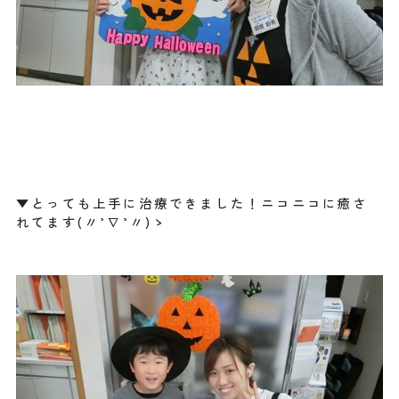
▼とっても上手に治療できました！ニコニコに癒さ
れてます(〃’∇’〃)ゝ