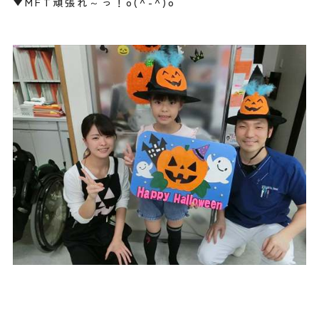
▼MFT頑張れ～っ！o(^-^)o