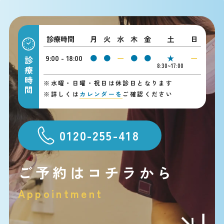
診療時間
月
火
水
木
金
土
日
9:00 - 18:00
●
●
ー
●
●
★
ー
診療時間
8:30~17:00
※
水曜・日曜・祝日は休診日となります
※
詳しくは
カレンダーを
ご確認ください
0120-255-418
ご予約はコチラから
Appointment