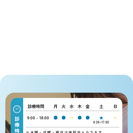
診療時間
月
火
水
木
金
土
日
9:00 - 18:00
●
●
ー
●
●
★
ー
診療時間
8:30~17:00
※
水曜・日曜・祝日は休診日となります