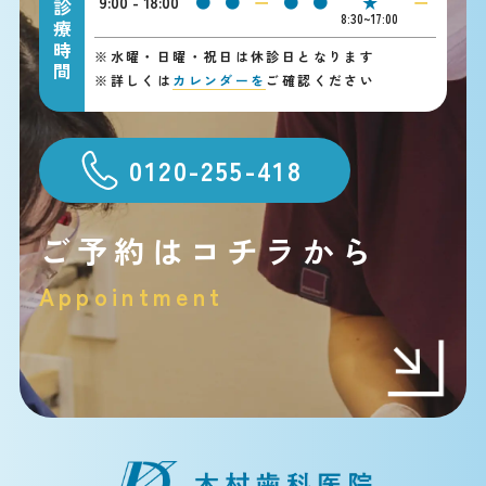
9:00 - 18:00
●
●
ー
●
●
★
ー
診療時間
8:30~17:00
※
水曜・日曜・祝日は休診日となります
※
詳しくは
カレンダーを
ご確認ください
0120-255-418
ご予約はコチラから
Appointment