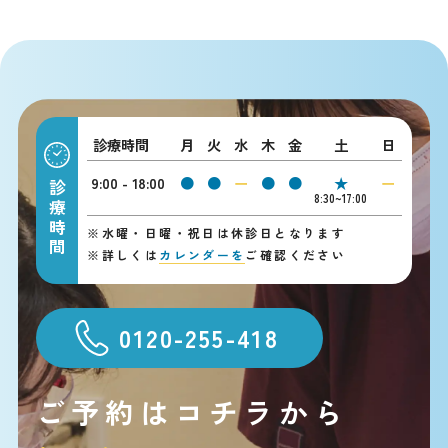
診療時間
月
火
水
木
金
土
日
9:00 - 18:00
●
●
ー
●
●
★
ー
診療時間
8:30~17:00
※
水曜・日曜・祝日は休診日となります
※
詳しくは
カレンダーを
ご確認ください
0120-255-418
ご予約はコチラから