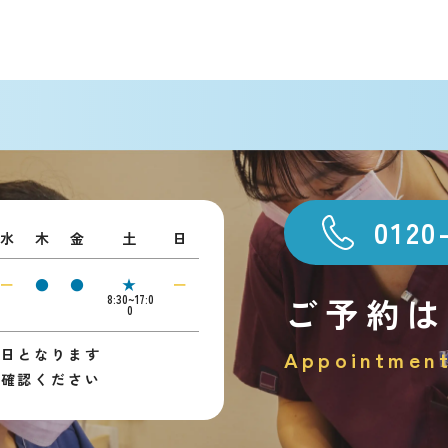
0120
水
木
金
土
日
ー
●
●
★
ー
ご予約は
8:30~17:0
0
診日となります
Appointmen
ご確認ください