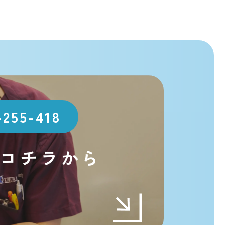
-255-418
コチラから
t