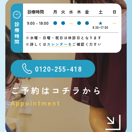
診療時間
月
火
水
木
金
土
日
9:00 - 18:00
●
●
ー
●
●
★
ー
診療時間
8:30~17:00
※
水曜・日曜・祝日は休診日となります
※
詳しくは
カレンダーを
ご確認ください
0120-255-418
ご予約はコチラから
Appointment