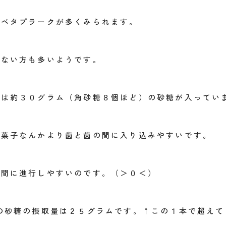
タベタプラークが多くみられます。
せない方も多いようです。
には約３０グラム（角砂糖８個ほど）の砂糖が入ってい
お菓子なんかより歯と歯の間に入り込みやすいです。
い間に進行しやすいのです。（＞０＜）
の砂糖の摂取量は２５グラムです。↑この１本で超えて