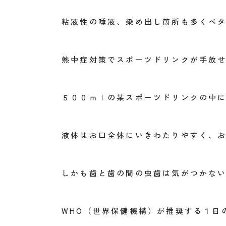
粘液性の唾液、染め出し箇所も多くベ
熱中症対策でスポーツドリンクが手放
５００ｍｌの某スポーツドリンクの中
液体はお口全体にいきわたりやすく、
しかも歯と歯の間の虫歯は気がつかな
WHO（世界保健機構）が推奨する１日