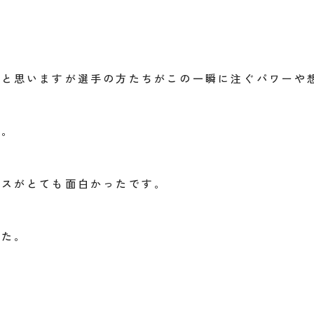
。
とと思いますが選手の方たちがこの一瞬に注ぐパワーや
す。
ンスがとても面白かったです。
した。