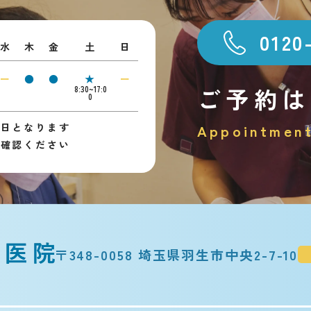
0120
水
木
金
土
日
ー
●
●
★
ー
ご予約は
8:30~17:0
0
診日となります
Appointmen
ご確認ください
〒348-0058 埼玉県羽生市中央2-7-10