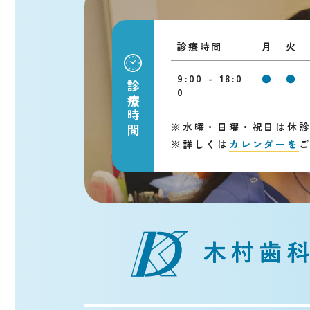
診療時間
月
火
9:00 - 18:0
●
●
診療時間
0
※
水曜・日曜・祝日は休
※
詳しくは
カレンダーを