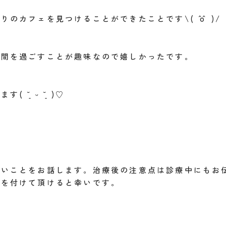
カフェを見つけることができたことです\( ˆoˆ )/
時間を過ごすことが趣味なので嬉しかったです。
˘͈ ᵕ ˘͈ )♡
たいことをお話します。治療後の注意点は診療中にもお
気を付けて頂けると幸いです。