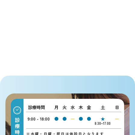
診療時間
月
火
水
木
金
土
日
9:00 - 18:00
●
●
ー
●
●
★
ー
診療時間
8:30~17:00
※
水曜・日曜・祝日は休診日となります