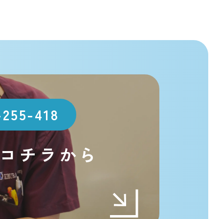
-255-418
コチラから
t