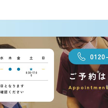
0120
水
木
金
土
日
ー
●
●
★
ー
ご予約は
8:30~17:0
0
診日となります
Appointmen
ご確認ください