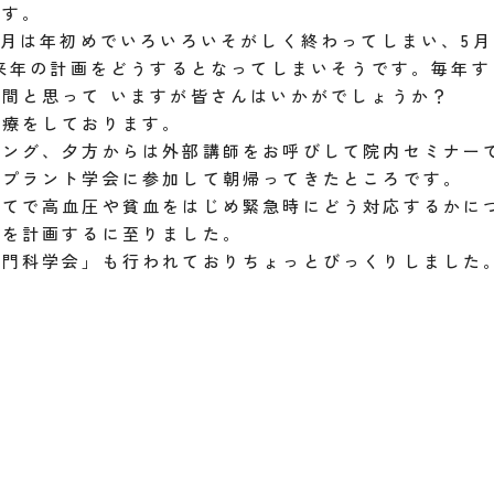
です。
1月は年初めでいろいろいそがしく終わってしまい、5
に来年の計画をどうするとなってしまいそうです。毎年
間と思って いますが皆さんはいかがでしょうか？
治療をしております。
ィング、夕方からは外部講師をお呼びして院内セミナー
ンプラント学会に参加して朝帰ってきたところです。
いてで高血圧や貧血をはじめ緊急時にどう対応するかに
ーを計画するに至りました。
肛門科学会」も行われておりちょっとびっくりしました