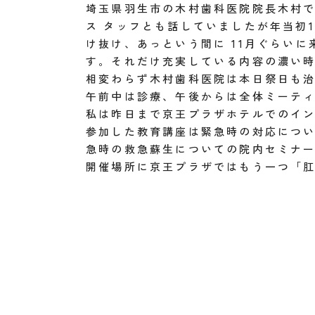
埼玉県羽生市の木村歯科医院院長木村
ス タッフとも話していましたが年当初
け抜け、あっという間に 11月ぐらい
す。それだけ充実している内容の濃い時
相変わらず木村歯科医院は本日祭日も
午前中は診療、午後からは全体ミーテ
私は昨日まで京王プラザホテルでのイ
参加した教育講座は緊急時の対応につ
急時の救急蘇生についての院内セミナ
開催場所に京王プラザではもう一つ「