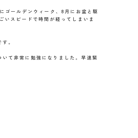
月にゴールデンウィーク、8月にお盆と駆
すごいスピードで時間が経ってしまいま
です。
ついて非常に勉強になりました。早速緊
。