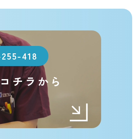
-255-418
コチラから
t