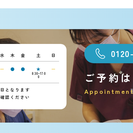
0120
水
木
金
土
日
ー
●
●
★
ー
ご予約は
8:30~17:0
0
診日となります
Appointmen
ご確認ください