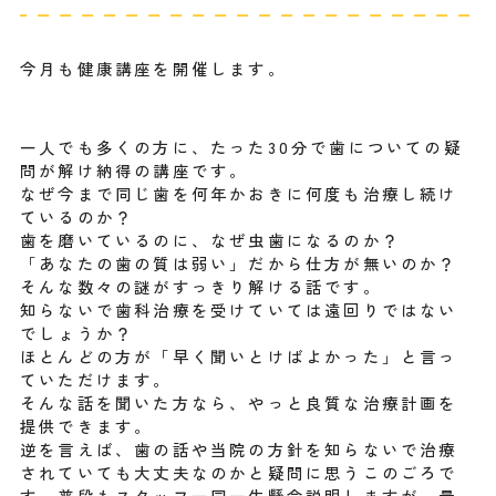
今月も健康講座を開催します。
一人でも多くの方に、たった30分で歯についての疑
問が解け納得の講座です。
なぜ今まで同じ歯を何年かおきに何度も治療し続け
ているのか？
歯を磨いているのに、なぜ虫歯になるのか？
「あなたの歯の質は弱い」だから仕方が無いのか？
そんな数々の謎がすっきり解ける話です。
知らないで歯科治療を受けていては遠回りではない
でしょうか？
ほとんどの方が「早く聞いとけばよかった」と言っ
ていただけます。
そんな話を聞いた方なら、やっと良質な治療計画を
提供できます。
逆を言えば、歯の話や当院の方針を知らないで治療
されていても大丈夫なのかと疑問に思うこのごろで
す。普段もスタッフ一同一生懸命説明しますが、最