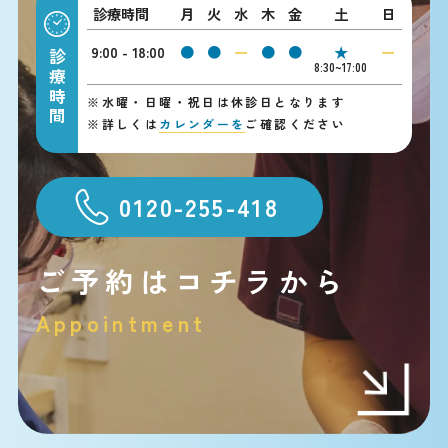
診療時間
月
火
水
木
金
土
日
9:00 - 18:00
●
●
ー
●
●
★
ー
診療時間
8:30~17:00
※
水曜・日曜・祝日は休診日となります
※
詳しくは
カレンダーを
ご確認ください
0120-255-418
ご予約はコチラから
Appointment