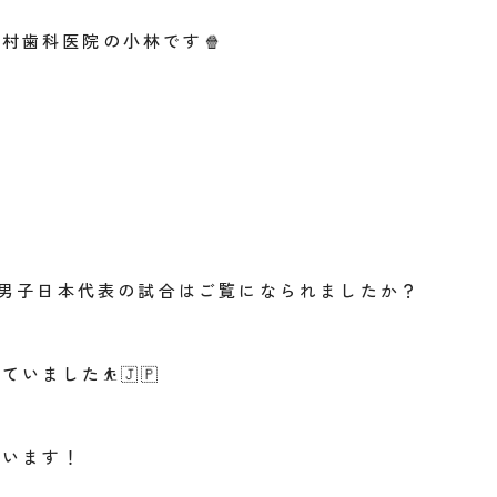
木村歯科医院の小林です
🍿
男子
日本代表の試合はご覧になられましたか？
していました
⛹️🇯🇵
ざいます！