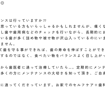
😊
ナンスは行っていますか⁇
と思っている方もいらっしゃるかもしれませんが、痛く
むし歯や歯周病などのチェックを行いながら、長期的に
ている歯が多く詰め物や被せ物が沢山入っているのにい
れません。
して歯を守る事ができれば、歯の寿命を伸ばすことがで
をするのではなく、食べたい物をバランスよく召し上が
から歯医者に通って治療していたら…。定期的にメン
多くの方にメンテナンスの大切さを知って頂き、ご自
スに通ってくださっています。お家でのセルフケア＋歯