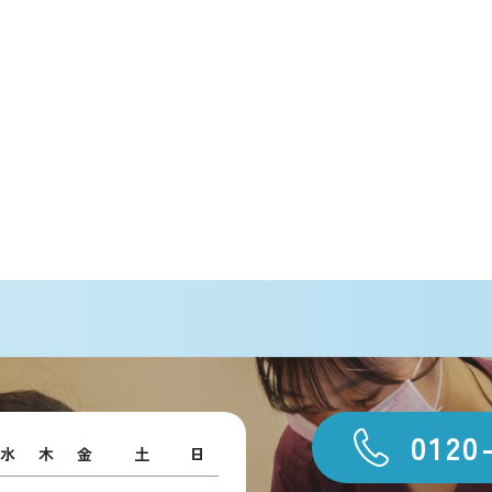
0120
水
木
金
土
日