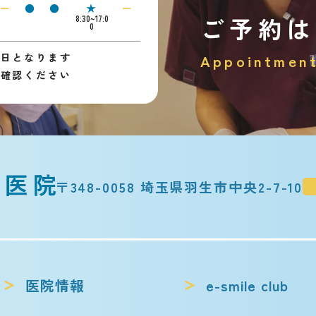
ー
●
●
★
ー
ご予約は
8:30~17:0
0
診日となります
Appointmen
ご確認ください
〒348-0058 埼玉県羽生市中央2-7-10
医院情報
e-smile club