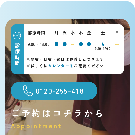
診療時間
月
火
水
木
金
土
日
9:00 - 18:00
●
●
ー
●
●
★
ー
診療時間
8:30~17:00
※
水曜・日曜・祝日は休診日となります
※
詳しくは
カレンダーを
ご確認ください
0120-255-418
ご予約はコチラから
Appointment