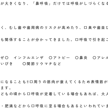
抗が大きくなり、「鼻呼吸」だけでは呼吸がしづらくな
すく、むし歯や歯周病のリスクが高めたり、口臭や歯並
にも関係することが分かってきました。口呼吸で引き起
かぜ〇 インフルエンザ 〇アトピー 〇鼻炎 〇ア
〇いびき 〇関節リウマチなど
になることも‼口周りの筋肉が衰えてくるため表情筋
します。
子どもの頃から口呼吸が定着している場合もあれば、大
び・肥満などから口呼吸に至る場合もあるといわれてい