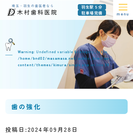
羽生駅５分
駐車場完備
menu
Warning
: Undefined variable $category_txt in
/home/bnd02/masamasa.net/public_html/wp-
content/themes/kimura/single.php
on line
28
歯の強化
投稿日:2024年09月28日