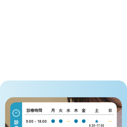
診療時間
月
火
水
木
金
土
日
9:00 - 18:00
●
●
ー
●
●
★
ー
8:30~17:00