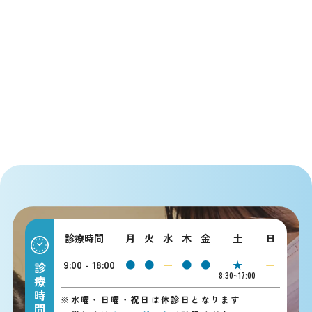
診療時間
月
火
水
木
金
土
日
9:00 - 18:00
●
●
ー
●
●
★
ー
診療時間
8:30~17:00
※
水曜・日曜・祝日は休診日となります