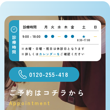
診療時間
月
火
水
木
金
土
日
9:00 - 18:00
●
●
ー
●
●
★
ー
診療時間
8:30~17:00
※
水曜・日曜・祝日は休診日となります
※
詳しくは
カレンダーを
ご確認ください
0120-255-418
ご予約はコチラから
Appointment