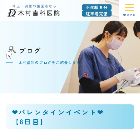
羽生駅５分
駐車場完備
menu
ブログ
木村歯科のブログをご紹介します
❤バレンタインイベント❤
【8日目】