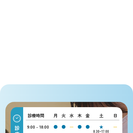
診療時間
月
火
水
木
金
土
日
9:00 - 18:00
●
●
ー
●
●
★
ー
8:30~17:00