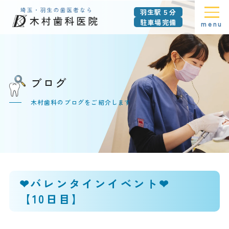
羽生駅５分
駐車場完備
menu
ブログ
木村歯科のブログをご紹介します
❤バレンタインイベント❤
【10日目】