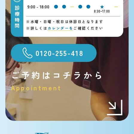
9:00 - 18:00
●
●
ー
●
●
★
ー
診療時間
8:30~17:00
※
水曜・日曜・祝日は休診日となります
※
詳しくは
カレンダーを
ご確認ください
0120-255-418
ご予約はコチラから
Appointment