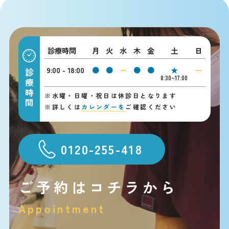
診療時間
月
火
水
木
金
土
日
9:00 - 18:00
●
●
ー
●
●
★
ー
診療時間
8:30~17:00
※
水曜・日曜・祝日は休診日となります
※
詳しくは
カレンダーを
ご確認ください
0120-255-418
ご予約はコチラから
Appointment