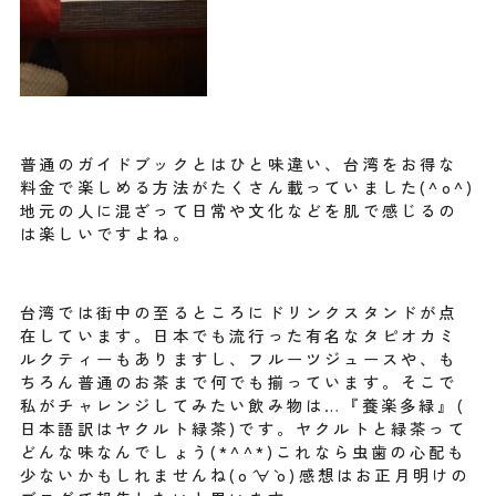
普通のガイドブックとはひと味違い、
台湾をお得な
料金で楽しめる方法がたくさん載っていました(^
o^)
地元の人に混ざって日常や文化などを肌で感じるの
は楽しいですよ
ね。
台湾では街中の至るところにドリンクスタンドが点
在しています。
日本でも流行った有名なタピオカミ
ルクティーもありますし、
フルーツジュースや、
も
ちろん普通のお茶まで何でも揃っています。
そこで
私がチャレンジしてみたい飲み物は…『養楽多緑』(
日本語訳はヤクルト緑茶)です。
ヤクルトと緑茶って
どんな味なんでしょう(*^^*)
これなら虫歯の心配も
少ないかもしれませんね(о´∀`о)
感想はお正月明けの