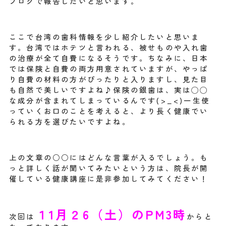
ブログで報告したいと思います。
ここで台湾の歯科情報を少し紹介したいと思いま
す。台湾ではホテツと言われる、
被せものや入れ歯
の治療が全て自費になるそうです。ちなみに、
日本
では保険と自費の両方用意されていますが、
やっぱ
り自費の材料の方がぴったりと入りますし、
見た目
も自然で美しいですよね♪保険の銀歯は、実は◯◯
な成分が含まれてしまっているんです(>_<)
一生使
っていくお口のことを考えると、
より長く健康でい
られる方を選びたいですよね。
上の文章の○○にはどんな言葉が入るでしょう。も
っと詳しく話が聞いてみたいという方は、
院長が開
催している健康講座に是非参加してみてください！
１1月２6（土）のPM3時
次回は
からと