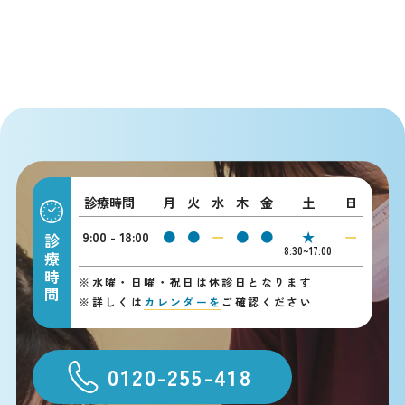
診療時間
月
火
水
木
金
土
日
9:00 - 18:00
●
●
ー
●
●
★
ー
診療時間
8:30~17:00
※
水曜・日曜・祝日は休診日となります
※
詳しくは
カレンダーを
ご確認ください
0120-255-418