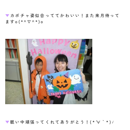
▼
カボチャ姿似合っててかわいい！また来月待って
ますo(*^∇^*)o
▼
眠い中頑張ってくれてありがとう！(*´∀｀*)ﾉ