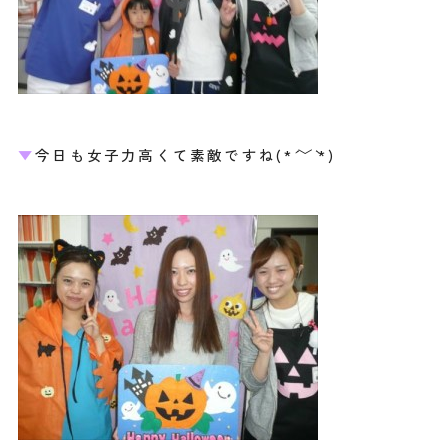
▼
今日も女子力高くて素敵ですね(*´﹀`*)