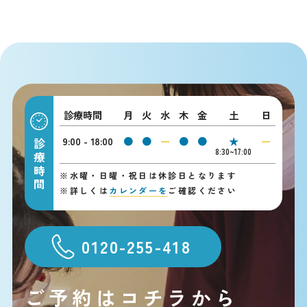
診療時間
月
火
水
木
金
土
日
9:00 - 18:00
●
●
ー
●
●
★
ー
診療時間
8:30~17:00
※
水曜・日曜・祝日は休診日となります
※
詳しくは
カレンダーを
ご確認ください
0120-255-418
ご予約はコチラから