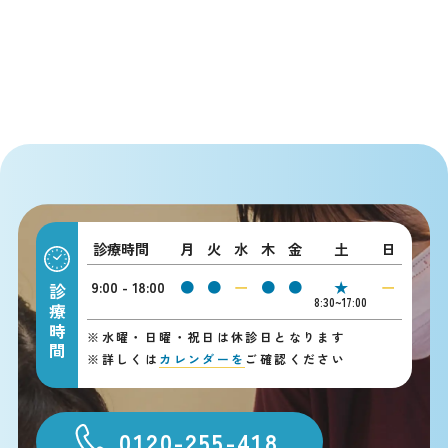
診療時間
月
火
水
木
金
土
日
9:00 - 18:00
●
●
ー
●
●
★
ー
診療時間
8:30~17:00
※
水曜・日曜・祝日は休診日となります
※
詳しくは
カレンダーを
ご確認ください
0120-255-418