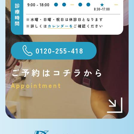
9:00 - 18:00
●
●
ー
●
●
★
ー
診療時間
8:30~17:00
※
水曜・日曜・祝日は休診日となります
※
詳しくは
カレンダーを
ご確認ください
0120-255-418
ご予約はコチラから
Appointment