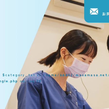
お
le $category_txt in
/home/bnd02/masamasa.net/
ngle.php
on line
28