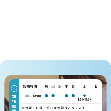
診療時間
月
火
水
木
金
土
日
9:00 - 18:00
●
●
ー
●
●
★
ー
診療時間
8:30~17:00
※
水曜・日曜・祝日は休診日となります