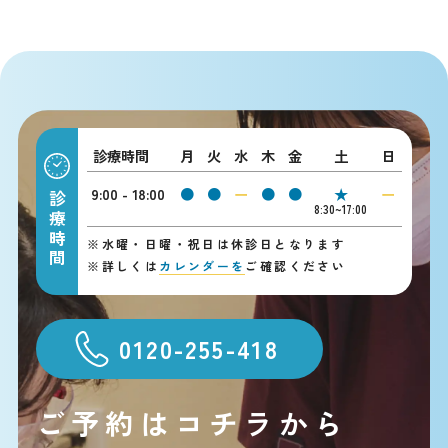
診療時間
月
火
水
木
金
土
日
9:00 - 18:00
●
●
ー
●
●
★
ー
診療時間
8:30~17:00
※
水曜・日曜・祝日は休診日となります
※
詳しくは
カレンダーを
ご確認ください
0120-255-418
ご予約はコチラから