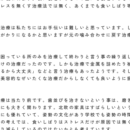
トレスを無くす治療法では無く、あくまでも食いしばり
す治療は私たちにはお手伝いは難しいと思っています。
大がかりになるかと思いますが元の噛み合わせに戻す治
や困っている所のみを治療して終わりと言う事の繰り返
だけの治療だったのです。しかも治療で金属を詰めたり
れるから大丈夫」などと言う治療もあったようです。そ
る美容的なぜいたくな治療だからしなくても良いように
治療は当たり前です。歯並びを治さないという事は、磨
勢にも大きく関わります。北欧の家具はすばらしいとい
的にも優れていて、姿勢の文化があり学校でも姿勢の時
私の考えでは、食いしばりはストレスだけが原因では無
すり減らしているのではないかとも考えています。